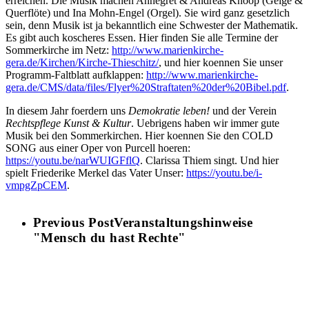
erreichen. Die Musik machen Annegret & Andreas Knoop (Geige &
Querflöte) und Ina Mohn-Engel (Orgel). Sie wird ganz gesetzlich
sein, denn Musik ist ja bekanntlich eine Schwester der Mathematik.
Es gibt auch koscheres Essen. Hier finden Sie alle Termine der
Sommerkirche im Netz:
http://www.marienkirche-
gera.de/Kirchen/Kirche-Thieschitz/
, und hier koennen Sie unser
Programm-Faltblatt aufklappen:
http://www.marienkirche-
gera.de/CMS/data/files/Flyer%20Straftaten%20der%20Bibel.pdf
.
In diesem Jahr foerdern uns
Demokratie leben!
und der Verein
Rechtspflege Kunst & Kultur
. Uebrigens haben wir immer gute
Musik bei den Sommerkirchen. Hier koennen Sie den COLD
SONG aus einer Oper von Purcell hoeren:
https://youtu.be/narWUIGFflQ
. Clarissa Thiem singt. Und hier
spielt Friederike Merkel das Vater Unser:
https://youtu.be/i-
vmpgZpCEM
.
Previous Post
Veranstaltungshinweise
"Mensch du hast Rechte"