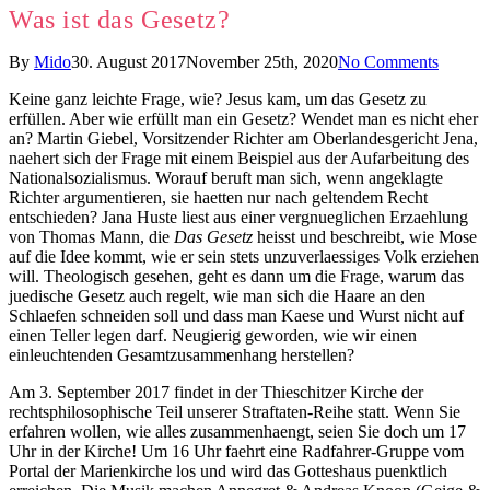
Was ist das Gesetz?
By
Mido
30. August 2017
November 25th, 2020
No Comments
Keine ganz leichte Frage, wie? Jesus kam, um das Gesetz zu
erfüllen. Aber wie erfüllt man ein Gesetz? Wendet man es nicht eher
an? Martin Giebel, Vorsitzender Richter am Oberlandesgericht Jena,
naehert sich der Frage mit einem Beispiel aus der Aufarbeitung des
Nationalsozialismus. Worauf beruft man sich, wenn angeklagte
Richter argumentieren, sie haetten nur nach geltendem Recht
entschieden? Jana Huste liest aus einer vergnueglichen Erzaehlung
von Thomas Mann, die
Das Gesetz
heisst und beschreibt, wie Mose
auf die Idee kommt, wie er sein stets unzuverlaessiges Volk erziehen
will. Theologisch gesehen, geht es dann um die Frage, warum das
juedische Gesetz auch regelt, wie man sich die Haare an den
Schlaefen schneiden soll und dass man Kaese und Wurst nicht auf
einen Teller legen darf. Neugierig geworden, wie wir einen
einleuchtenden Gesamtzusammenhang herstellen?
Am 3. September 2017 findet in der Thieschitzer Kirche der
rechtsphilosophische Teil unserer Straftaten-Reihe statt. Wenn Sie
erfahren wollen, wie alles zusammenhaengt, seien Sie doch um 17
Uhr in der Kirche! Um 16 Uhr faehrt eine Radfahrer-Gruppe vom
Portal der Marienkirche los und wird das Gotteshaus puenktlich