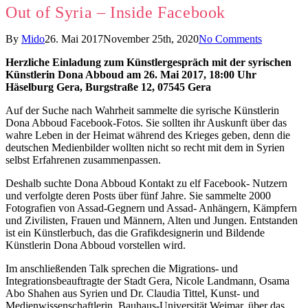
Out of Syria – Inside Facebook
By
Mido
26. Mai 2017
November 25th, 2020
No Comments
H
erzliche Einladung zum Künstlergespräch mit der syrischen
Künstlerin Dona Abboud am
26. Mai 2017, 18:00 Uhr
Häselburg Gera, Burgstraße 12, 07545 Gera
Auf der Suche nach Wahrheit sammelte die syrische Künstlerin
Dona Abboud Facebook-Fotos. Sie sollten ihr Auskunft über das
wahre Leben in der Heimat während des Krieges geben, denn die
deutschen Medienbilder wollten nicht so recht mit dem in Syrien
selbst Erfahrenen zusammenpassen.
Deshalb suchte Dona Abboud Kontakt zu elf Facebook- Nutzern
und verfolgte deren Posts über fünf Jahre. Sie sammelte 2000
Fotografien von Assad-Gegnern und Assad- Anhängern, Kämpfern
und Zivilisten, Frauen und Männern, Alten und Jungen. Entstanden
ist ein Künstlerbuch, das die Grafikdesignerin und Bildende
Künstlerin Dona Abboud vorstellen wird.
Im anschließenden Talk sprechen die Migrations- und
Integrationsbeauftragte der Stadt Gera, Nicole Landmann, Osama
Abo Shahen aus Syrien und Dr. Claudia Tittel, Kunst- und
Medienwissenschaftlerin, Bauhaus-Universität Weimar, über das