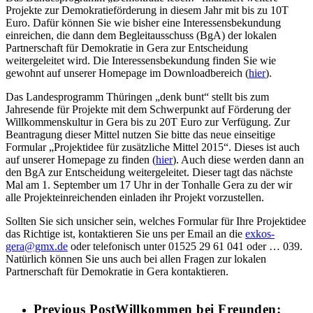
Projekte zur Demokratieförderung in diesem Jahr mit bis zu 10T
Euro. Dafür können Sie wie bisher eine Interessensbekundung
einreichen, die dann dem Begleitausschuss (BgA) der lokalen
Partnerschaft für Demokratie in Gera zur Entscheidung
weitergeleitet wird. Die Interessensbekundung finden Sie wie
gewohnt auf unserer Homepage im Downloadbereich (
hier
).
Das Landesprogramm Thüringen „denk bunt“ stellt bis zum
Jahresende für Projekte mit dem Schwerpunkt auf Förderung der
Willkommenskultur in Gera bis zu 20T Euro zur Verfügung. Zur
Beantragung dieser Mittel nutzen Sie bitte das neue einseitige
Formular „Projektidee für zusätzliche Mittel 2015“. Dieses ist auch
auf unserer Homepage zu finden (
hier
). Auch diese werden dann an
den BgA zur Entscheidung weitergeleitet. Dieser tagt das nächste
Mal am 1. September um 17 Uhr in der Tonhalle Gera zu der wir
alle Projekteinreichenden einladen ihr Projekt vorzustellen.
Sollten Sie sich unsicher sein, welches Formular für Ihre Projektidee
das Richtige ist, kontaktieren Sie uns per Email an die
exkos-
gera@gmx.de
oder telefonisch unter 01525 29 61 041 oder … 039.
Natürlich können Sie uns auch bei allen Fragen zur lokalen
Partnerschaft für Demokratie in Gera kontaktieren.
Previous Post
Willkommen bei Freunden: