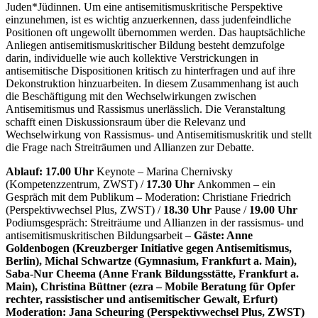
Juden*Jüdinnen. Um eine antisemitismuskritische Perspektive
einzunehmen, ist es wichtig anzuerkennen, dass judenfeindliche
Positionen oft ungewollt übernommen werden. Das hauptsächliche
Anliegen antisemitismuskritischer Bildung besteht demzufolge
darin, individuelle wie auch kollektive Verstrickungen in
antisemitische Dispositionen kritisch zu hinterfragen und auf ihre
Dekonstruktion hinzuarbeiten. In diesem Zusammenhang ist auch
die Beschäftigung mit den Wechselwirkungen zwischen
Antisemitismus und Rassismus unerlässlich. Die Veranstaltung
schafft einen Diskussionsraum über die Relevanz und
Wechselwirkung von Rassismus- und Antisemitismuskritik und stellt
die Frage nach Streiträumen und Allianzen zur Debatte.
Ablauf: 17.00 Uhr
Keynote – Marina Chernivsky
(Kompetenzzentrum, ZWST) /
17.30 Uhr
Ankommen – ein
Gespräch mit dem Publikum – Moderation: Christiane Friedrich
(Perspektivwechsel Plus, ZWST) /
18.30 Uhr
Pause /
19.00 Uhr
Podiumsgespräch: Streiträume und Allianzen in der rassismus- und
antisemitismuskritischen Bildungsarbeit –
Gäste: Anne
Goldenbogen (Kreuzberger Initiative gegen Antisemitismus,
Berlin), Michal Schwartze (Gymnasium, Frankfurt a. Main),
Saba-Nur Cheema (Anne Frank Bildungsstätte, Frankfurt a.
Main), Christina Büttner (ezra – Mobile Beratung für Opfer
rechter, rassistischer und antisemitischer Gewalt, Erfurt)
Moderation: Jana Scheuring (Perspektivwechsel Plus, ZWST)