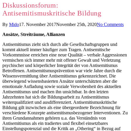
Diskussionsforum:
Antisemitismuskritische Bildung
By
Mido
17. November 2017
November 25th, 2020
No Comments
Ansätze, Streiträume, Allianzen
Antisemitismus zieht sich durch alle Gesellschaftsgruppen und
kommt aktuell immer häufiger zum Tragen. Antisemitische
Vorkommnisse erreichen eine neue Qualität – verbale Aggressionen
vermischen sich immer mehr mit offener Gewalt und Verletzung
psychischer und körperlicher Integrität der von Antisemitismus
Betroffenen. Antisemitismusprävention war viele Jahre durch die
Wissensvermittlung über Antisemitismus gekennzeichnet. Die
überwiegend wissensbasierten Ansätze unterschätzten aber die
emotionale Aufladung sowie soziale Verwobenheit des aktuellen
Antisemitismus und machen ihn unsichtbar. In den letzten
Jahrzehnten hat sich die Bildungsarbeit zu Antisemitismus
weiterqualifiziert und ausdifferenziert. Antisemitismuskritische
Bildung gilt inzwischen als eine übergeordnete Bezeichnung für
verschiedene Konzepte antisemitismusbezogener Interventionen. Zu
ihren Grundannahmen gehören u.a. das Verständnis von
Antisemitismus als ein tradiertes und flexibel einsetzbares
Einstellungspotenzial und die Kritik an „Othering“ in Bezug auf