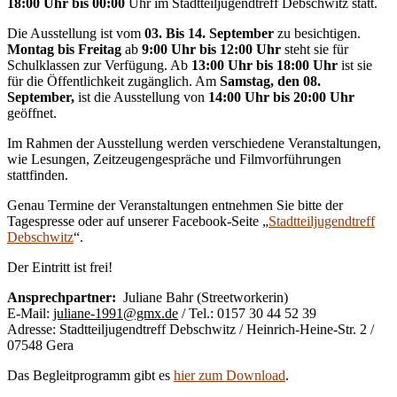
18:00 Uhr bis 00:00
Uhr im Stadtteiljugendtreff Debschwitz statt.
Die Ausstellung ist vom
03. Bis 14. September
zu besichtigen.
Montag bis Freitag
ab
9:00 Uhr bis 12:00 Uhr
steht sie für
Schulklassen zur Verfügung. Ab
13:00 Uhr bis 18:00 Uhr
ist sie
für die Öffentlichkeit zugänglich. Am
Samstag, den 08.
September,
ist die Ausstellung von
14:00 Uhr bis 20:00 Uhr
geöffnet.
Im Rahmen der Ausstellung werden verschiedene Veranstaltungen,
wie Lesungen, Zeitzeugengespräche und Filmvorführungen
stattfinden.
Genau Termine der Veranstaltungen entnehmen Sie bitte der
Tagespresse oder auf unserer Facebook-Seite „
Stadtteiljugendtreff
Debschwitz
“.
Der Eintritt ist frei!
Ansprechpartner:
Juliane Bahr (Streetworkerin)
E-Mail:
juliane-1991@gmx.de
/ Tel.: 0157 30 44 52 39
Adresse: Stadtteiljugendtreff Debschwitz / Heinrich-Heine-Str. 2 /
07548 Gera
Das Begleitprogramm gibt es
hier zum Download
.